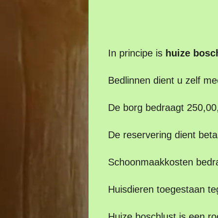
In principe is
huize bosc
Bedlinnen dient u zelf m
De borg bedraagt 250,00,
De reservering dient bet
Schoonmaakkosten bedr
Huisdieren toegestaan teg
Huize boschlust is een r