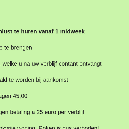
hlust te huren vanaf 1 midweek
ee te brengen
 welke u na uw verblijf contant ontvangt
aald te worden bij aankomst
agen 45,00
en betaling a 25 euro per verblijf
ookvrije woning. Roken is dus verboden!