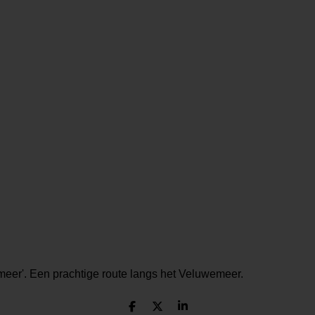
eer'. Een prachtige route langs het Veluwemeer.
D
D
S